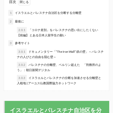
目次
1
イスラエルとパレスチナ自治区を分断する分離壁
2
最後に
2.0.1
「コロナ差別」をパレスチナの思い出にしたくない
【前編】 とある日本人留学生の願い
3
参考サイト
3.0.1
ドキュメンタリー「”The Iron Wall” 鉄の壁」～パレスチ
ナの人びとの自由を阻む壁～
3.0.2
パレスチナの分離壁、ベルリン超えた 「刑務所のよ
う」：朝日新聞デジタル
3.0.3
イスラエルとパレスチナの分断を加速させる分離壁と
入植地 | アーユス仏教国際協力ネットワーク
イスラエルとパレスチナ自治区を分