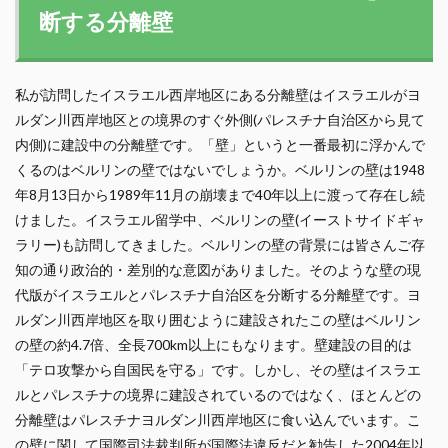
断する分離壁
私が訪問したイスラエル西岸地区にある分離壁はイスラエルがヨ
ルダン川西岸地区との境界のすぐ外側(パレスチナ自治区から見て
内側)に建設中の分離壁です。「壁」というと一番最初に浮かんで
くるのはベルリンの壁ではないでしょうか。ベルリンの壁は1948
年8月13日から1989年11月の崩壊まで40年以上に渡って存在し続
けました。イスラエル留学中、ベルリンの壁(イーストサイドギャ
ラリー)も訪問してきました。ベルリンの壁の背景には皆さんご存
知の通り政治的・差別的な意図がありました。そのような壁の現
代版がイスラエルとパレスチナ自治区を分断する分離壁です。ヨ
ルダン川西岸地区を取り囲むように建設されたこの壁はベルリン
の壁の約4.7倍、全長700km以上にもなります。壁建設の目的は
「テロ攻撃から自国民を守る」です。しかし、その壁はイスラエ
ルとパレスチナの境界に建設されているのではなく、ほとんどの
分離壁はパレスチナヨルダン川西岸地区に食い込んでいます。こ
の壁に関して国際司法裁判所が国際法違反だと勧告した2004年以