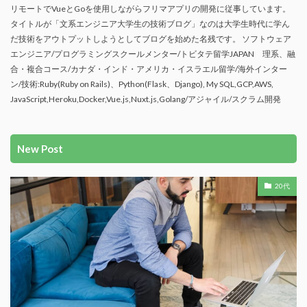
リモートでVueとGoを使用しながらフリマアプリの開発に従事しています。
タイトルが「文系エンジニア大学生の技術ブログ」なのは大学生時代に学ん
だ技術をアウトプットしようとしてブログを始めた名残です。 ソフトウェア
エンジニア/プログラミングスクールメンター/トビタテ留学JAPAN 理系、融
合・複合コース/カナダ・インド・アメリカ・イスラエル留学/海外インター
ン/技術:Ruby(Ruby on Rails)、Python(Flask、Django), My SQL,GCP,AWS,
JavaScript,Heroku,Docker,Vue.js,Nuxt.js,Golang/アジャイル/スクラム開発
New Post
20代