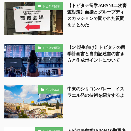
【トビタテ留学JAPAN!二次審
トビタテ留学
査対策】面接とグループディ
スカッションで聞かれた質問
をまとめた
【14期生向け】トビタテの留
トビタテ留学
学計画書と自由記述書の書き
方と作成ポイントについて
中東のシリコンバレー イス
イスラエル
ラエル発の技術を紹介するよ
トビタテ留学JAPAN10期選考