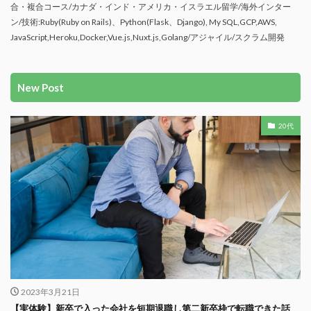
合・複合コース/カナダ・インド・アメリカ・イスラエル留学/海外インター
ン/技術:Ruby(Ruby on Rails)、Python(Flask、Django), My SQL,GCP,AWS,
JavaScript,Heroku,Docker,Vue.js,Nuxt.js,Golang/アジャイル/スクラム開発
New Post
20代
2023年3月21日
【実体験】新卒で入った会社を短期退職し第二新卒枠で転職できた話