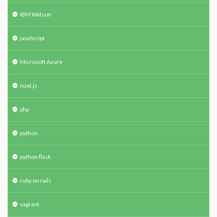
IBM Watson
javaScript
Microsoft Azure
nuxt.js
php
python
python flask
ruby on rails
vagrant