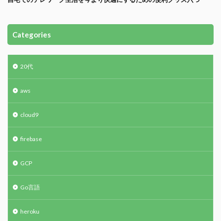
Categories
20代
aws
cloud9
firebase
GCP
Go言語
heroku