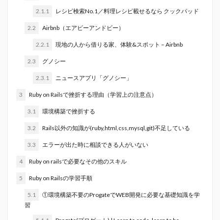
2.1.1
レシピ検索No.1／料理レシピ載せるなら クックパッド
2.2
Airbnb（エアビーアンドビー）
2.2.1
現地の人から借りる家、体験&スポット – Airbnb
2.3
グノシー
2.3.1
ニュースアプリ「グノシー」
3
Ruby on Railsで挫折する理由（学習上の注意点）
3.1
環境構築で挫折する
3.2
Rails以外の知識が(ruby,html,css,mysql,git)不足している
3.3
エラーが出た時に相談できる人がいない
4
Ruby on railsで必要なその他のスキル
5
Ruby on Railsの学習手順
5.1
①環境構築不要のProgateでWEB開発に必要な基礎知識を学
習