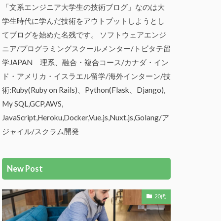
「文系エンジニア大学生の技術ブログ」なのは大
学生時代に学んだ技術をアウトプットしようとし
てブログを始めた名残です。 ソフトウェアエンジ
ニア/プログラミングスクールメンター/トビタテ留
学JAPAN 理系、融合・複合コース/カナダ・イン
ド・アメリカ・イスラエル留学/海外インターン/技
術:Ruby(Ruby on Rails)、Python(Flask、Django),
My SQL,GCP,AWS,
JavaScript,Heroku,Docker,Vue.js,Nuxt.js,Golang/ア
ジャイル/スクラム開発
New Post
20代