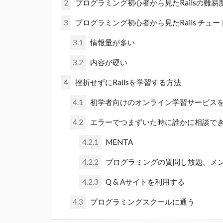
2
プログラミング初心者から見たRailsの難易
3
プログラミング初心者から見たRails チュ
3.1
情報量が多い
3.2
内容が硬い
4
挫折せずにRailsを学習する方法
4.1
初学者向けのオンライン学習サービス
4.2
エラーでつまずいた時に誰かに相談で
4.2.1
MENTA
4.2.2
プログラミングの質問し放題。メン
4.2.3
Q & Aサイトを利用する
4.3
プログラミングスクールに通う