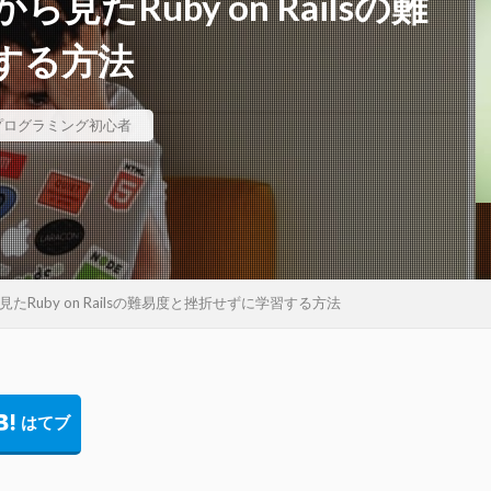
たRuby on Railsの難
する方法
プログラミング初心者
Ruby on Railsの難易度と挫折せずに学習する方法