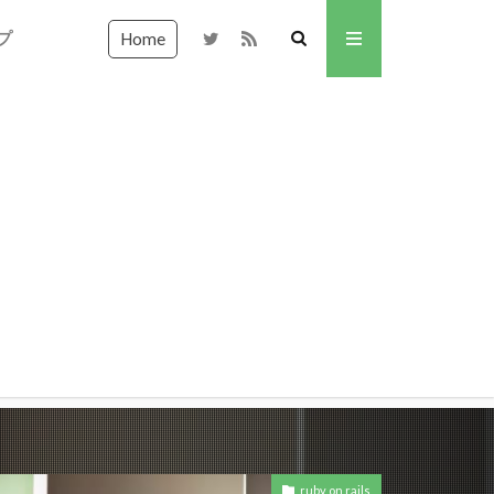
プ
Home
ruby on rails