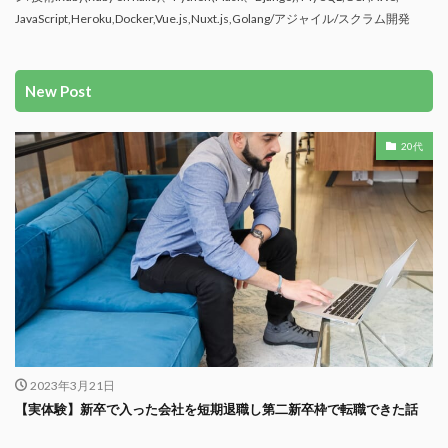
JavaScript,Heroku,Docker,Vue.js,Nuxt.js,Golang/アジャイル/スクラム開発
New Post
20代
2023年3月21日
【実体験】新卒で入った会社を短期退職し第二新卒枠で転職できた話