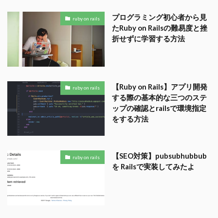
プログラミング初心者から見
ruby on rails
たRuby on Railsの難易度と挫
折せずに学習する方法
【Ruby on Rails】アプリ開発
ruby on rails
する際の基本的な三つのステ
ップの確認とrailsで環境指定
をする方法
【SEO対策】pubsubhubbub
ruby on rails
を Railsで実装してみたよ