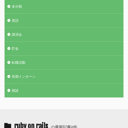
未分類
英語
講演会
貯金
転職活動
長期インターン
雑談
ruby on rails
の最新記事8件