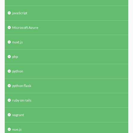
javaScript
Microsoft Azure
nuxt.js
php
python
python flask
ruby on rails
vagrant
vue.js