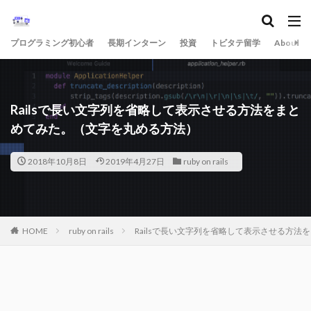
プログラミング初心者
長期インターン
投資
トビタテ留学
About
Railsで長い文字列を省略して表示させる方法をまと
めてみた。（文字を丸める方法）
2018年10月8日
2019年4月27日
ruby on rails
HOME
ruby on rails
Railsで長い文字列を省略して表示させる方