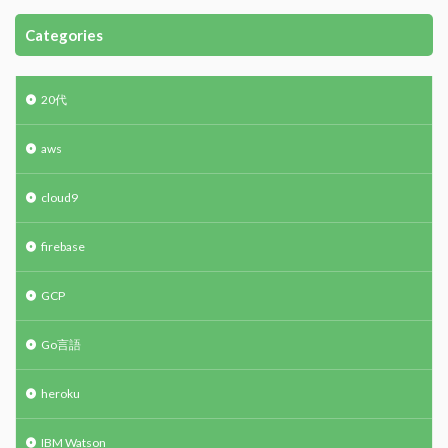
Categories
20代
aws
cloud9
firebase
GCP
Go言語
heroku
IBM Watson