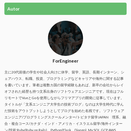
Autor
ForEngineer
主に20代前後の学生や社会人向けに休学、留学、英語、長期インターン、シ
ェアハウス、転職、投資、プログラミングなどキャリアや海外に関する記事
を書いています。筆者は複数カ国の留学経験もあれば、新卒の会社からレイ
オフされた経歴も持つ文系出身のソフトウェアエンジニアです。現在はフル
リモートでVueとGoを使用しながらフリマアプリの開発に従事しています。
タイトルが「文系エンジニア大学生の技術ブログ」なのは大学生時代に学ん
だ技術をアウトプットしようとしてブログを始めた名残です。 ソフトウェア
エンジニア/プログラミングスクールメンター/トビタテ留学JAPAN 理系、融
合・複合コース/カナダ・インド・アメリカ・イスラエル留学/海外インター
ン/技術:Ruby(Ruby on Rails)、Python(Flask、Django), My SQL,GCP,AWS,