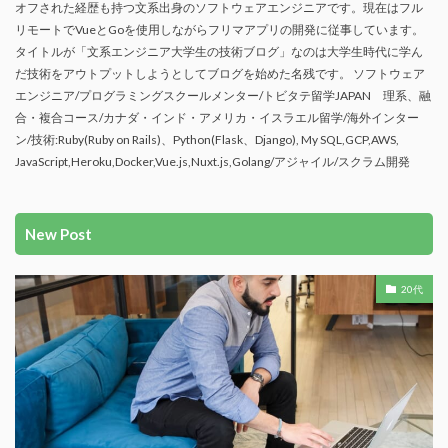
オフされた経歴も持つ文系出身のソフトウェアエンジニアです。現在はフル
リモートでVueとGoを使用しながらフリマアプリの開発に従事しています。
タイトルが「文系エンジニア大学生の技術ブログ」なのは大学生時代に学ん
だ技術をアウトプットしようとしてブログを始めた名残です。 ソフトウェア
エンジニア/プログラミングスクールメンター/トビタテ留学JAPAN 理系、融
合・複合コース/カナダ・インド・アメリカ・イスラエル留学/海外インター
ン/技術:Ruby(Ruby on Rails)、Python(Flask、Django), My SQL,GCP,AWS,
JavaScript,Heroku,Docker,Vue.js,Nuxt.js,Golang/アジャイル/スクラム開発
New Post
20代