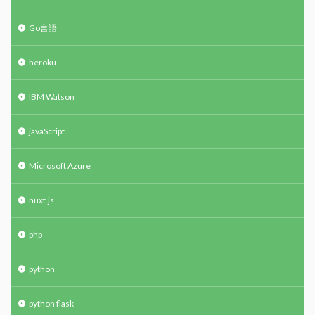
Go言語
heroku
IBM Watson
javaScript
Microsoft Azure
nuxt.js
php
python
python flask