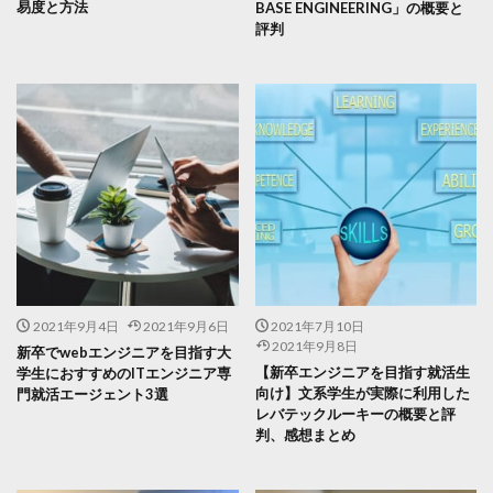
易度と方法
BASE ENGINEERING」の概要と
評判
2021年9月4日
2021年9月6日
2021年7月10日
2021年9月8日
新卒でwebエンジニアを目指す大
【新卒エンジニアを目指す就活生
学生におすすめのITエンジニア専
向け】文系学生が実際に利用した
門就活エージェント3選
レバテックルーキーの概要と評
判、感想まとめ