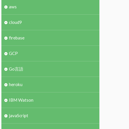
aws
cloud9
firebase
GCP
Go言語
heroku
IBM Watson
javaScript