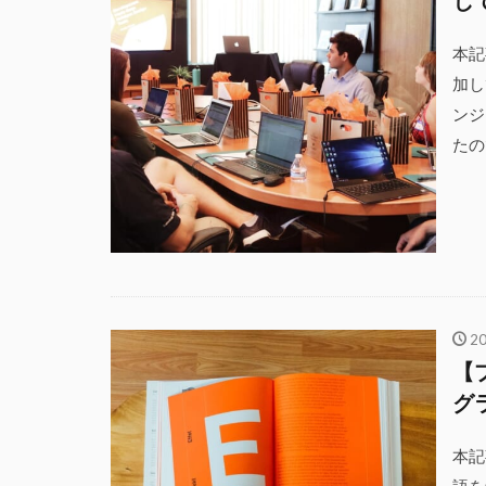
し
本記
加し
ンジ
たの
2
【
グ
本記