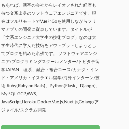
もあれば、新卒の会社からレイオフされた経歴も
持つ文系出身のソフトウェアエンジニアです。現
在はフルリモートでVueとGoを使用しながらフリ
マアプリの開発に従事しています。タイトルが
「文系エンジニア大学生の技術ブログ」なのは大
学生時代に学んだ技術をアウトプットしようとし
てブログを始めた名残です。 ソフトウェアエンジ
ニア/プログラミングスクールメンター/トビタテ留
学JAPAN 理系、融合・複合コース/カナダ・イン
ド・アメリカ・イスラエル留学/海外インターン/技
術:Ruby(Ruby on Rails)、Python(Flask、Django),
My SQL,GCP,AWS,
JavaScript,Heroku,Docker,Vue.js,Nuxt.js,Golang/ア
ジャイル/スクラム開発