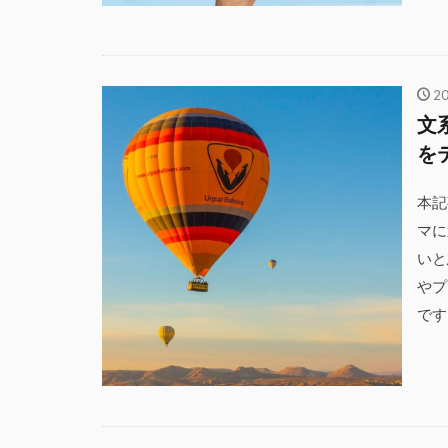
2
文
を
本記
マに
いと
やプ
です