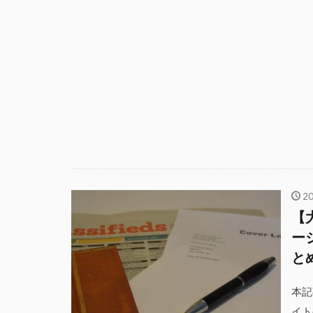
2
【
ー
と
本記
イト