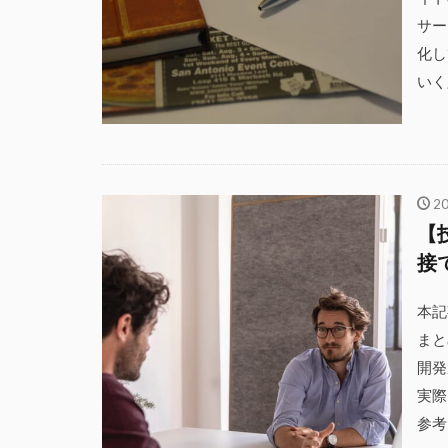
サー
化し
いく
2
【
接
本記
まと
開発
実際
参考