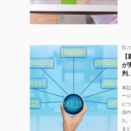
2
【
が
判
本記
ージ
につ
活の
た。
まと