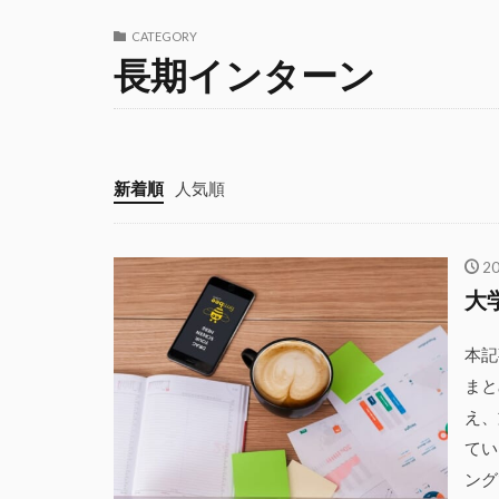
CATEGORY
長期インターン
新着順
人気順
2
大
本記
まと
え、
てい
ング