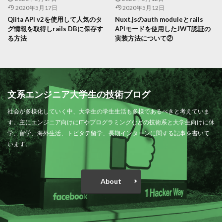
2020年5月17日
2020年5月12日
Qiita API v2を使用して人気のタ
Nuxt.jsのauth moduleとrails
グ情報を取得しrails DBに保存す
APIモードを使用したJWT認証の
る方法
実装方法について②
文系エンジニア大学生の技術ブログ
社会が多様化していく中、大学生の学生生活も多様であるべきと考えていま
す。主にエンジニア向けにITやプログラミングなどの技術系と大学生向けに休
学、留学、海外生活、トビタテ留学、長期インターンに関する記事を書いて
います。
About