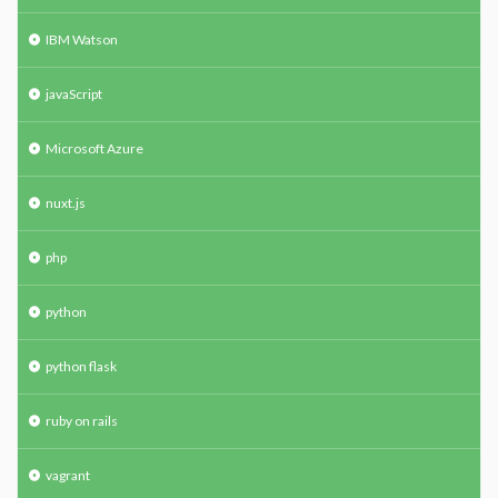
IBM Watson
javaScript
Microsoft Azure
nuxt.js
php
python
python flask
ruby on rails
vagrant