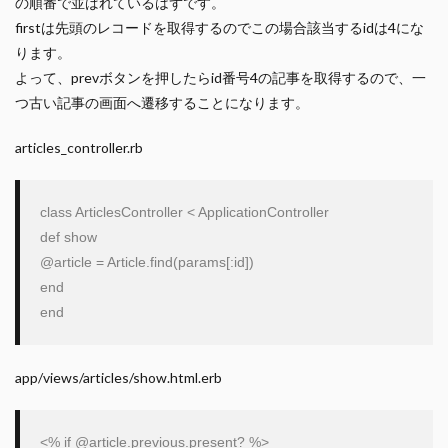
の順番で並ばれているはずです。
firstは先頭のレコードを取得するのでこの場合該当するidは4にな
ります。
よって、prevボタンを押したらid番号4の記事を取得するので、一
つ古い記事の画面へ遷移することになります。
articles_controller.rb
class
ArticlesController
 < 
ApplicationController
def
show
@article
 = 
Article
.find(params[
:id
end
end
app/views/articles/show.html.erb
<% 
if
@article
.previous.present? %>
