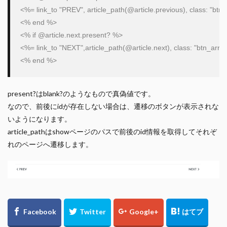
<%= link_to 
"
PREV
"
, article_path(
@article
.previous), 
class
: 
"
btn
<% 
end
 %>

<% 
if
@article
.next.present? %>

<%= link_to 
"
NEXT
"
,article_path(
@article
.next), 
class
: 
"
btn_arro
<% 
end
present?はblank?のようなもので真偽値です。
なので、前後にidが存在しない場合は、遷移のボタンが表示されな
いようになります。
article_pathはshowページのパスで前後のid情報を取得してそれぞ
れのページへ遷移します。