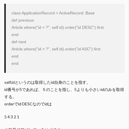
class
ApplicationRecord
 < 
ActiveRecord
::
Base
def
previous
Article
.where(
"
id < ?
"
, 
self
.id).order(
"
id DESC
"
end
def
next
Article
.where(
"
id > ?
"
, 
self
.id).order(
"
id ASC
"
end
end
self.idというのは取得したid自身のことを指す。
id番号が5であれば、５のことを指し、5よりも小さいidのみを取得
する。
orderでid DESCなのでidは
5 4 3 2 1