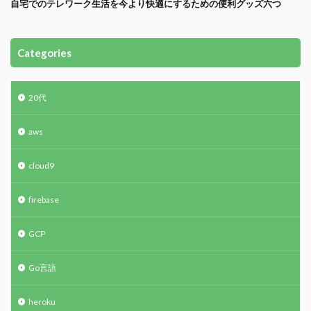
自宅でのテレワーク生活を今より快適にするための便利グッズ六つ
Categories
20代
aws
cloud9
firebase
GCP
Go言語
heroku