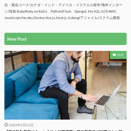
合・複合コース/カナダ・インド・アメリカ・イスラエル留学/海外インター
ン/技術:Ruby(Ruby on Rails)、Python(Flask、Django), My SQL,GCP,AWS,
JavaScript,Heroku,Docker,Vue.js,Nuxt.js,Golang/アジャイル/スクラム開発
New Post
20代
2023年3月21日