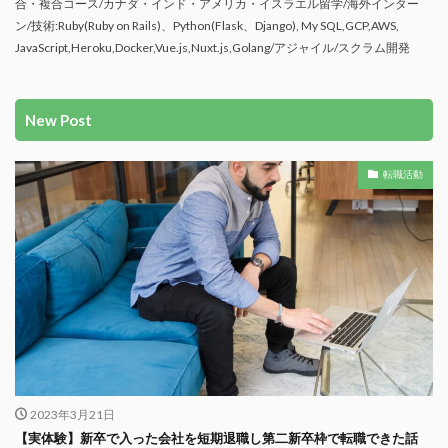
合・複合コース/カナダ・インド・アメリカ・イスラエル留学/海外インター
ン/技術:Ruby(Ruby on Rails)、Python(Flask、Django), My SQL,GCP,AWS,
JavaScript,Heroku,Docker,Vue.js,Nuxt.js,Golang/アジャイル/スクラム開発
New Post
転職活動
2023年3月21日
【実体験】新卒で入った会社を短期退職し第二新卒枠で転職できた話