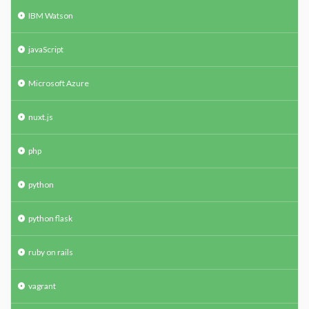
IBM Watson
javaScript
Microsoft Azure
nuxt.js
php
python
python flask
ruby on rails
vagrant