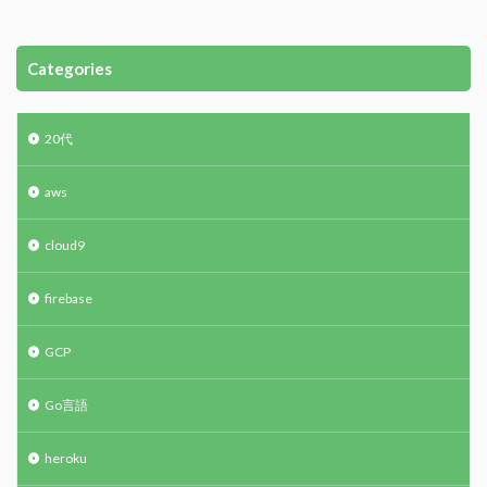
Categories
20代
aws
cloud9
firebase
GCP
Go言語
heroku