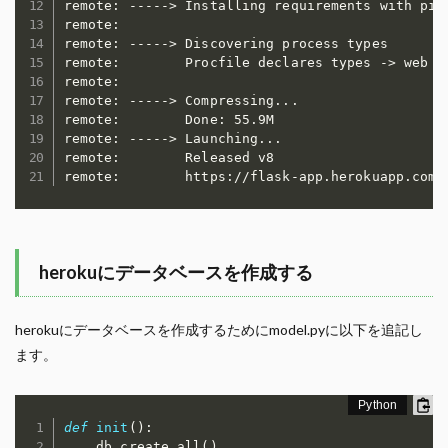
remote: -----> Installing requirements with pip

remote: 

remote: -----> Discovering process types

remote:        Procfile declares types -> web

remote: 

remote: -----> Compressing...

remote:        Done: 55.9M

remote: -----> Launching...

remote:        Released v8

herokuにデータベースを作成する
herokuにデータベースを作成するためにmodel.pyに以下を追記し
ます。
def
init
(
)
:
    db
.
create_all
(
)