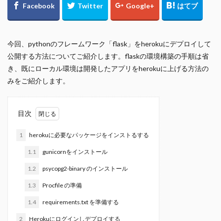
今回、pythonのフレームワーク「flask」をherokuにデプロイして
公開する方法についてご紹介します。flaskの環境構築の手順は省
き、既にローカル環境は開発したアプリをherokuに上げる方法の
みをご紹介します。
目次
1
herokuに必要なパッケージをインストるする
1.1
gunicornをインストール
1.2
psycopg2-binary のインストール
1.3
Procfile の準備
1.4
requirements.txt を準備する
2
Herokuにログインしデプロイする