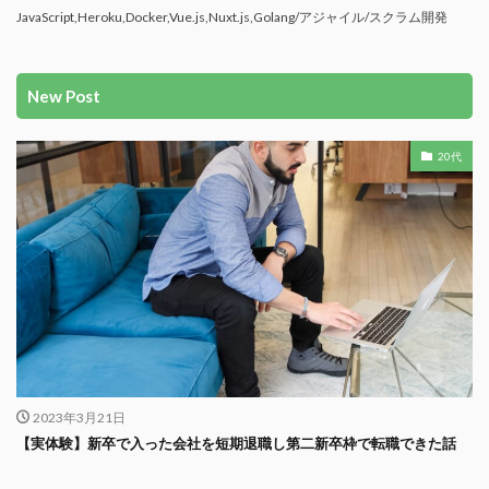
JavaScript,Heroku,Docker,Vue.js,Nuxt.js,Golang/アジャイル/スクラム開発
New Post
20代
2023年3月21日
【実体験】新卒で入った会社を短期退職し第二新卒枠で転職できた話