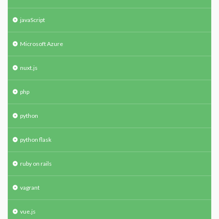
javaScript
Microsoft Azure
nuxt.js
php
python
python flask
ruby on rails
vagrant
vue.js