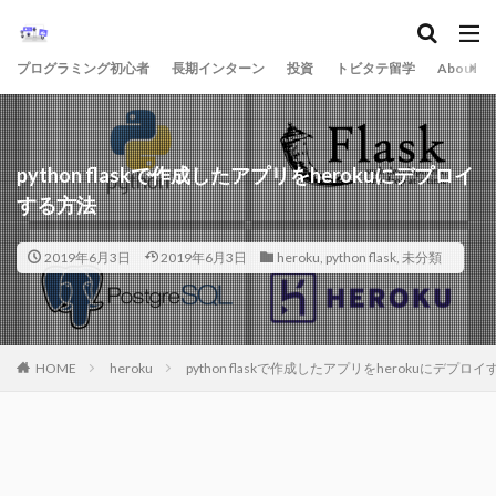
プログラミング初心者
長期インターン
投資
トビタテ留学
About
python flaskで作成したアプリをherokuにデプロイ
する方法
2019年6月3日
2019年6月3日
heroku
,
python flask
,
未分類
HOME
heroku
python flaskで作成したアプリをherokuにデプロ