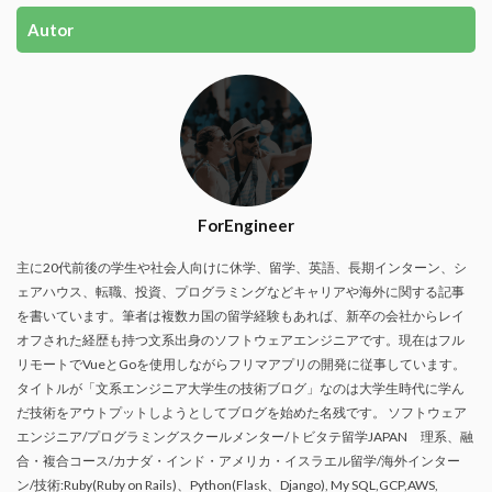
Autor
ForEngineer
主に20代前後の学生や社会人向けに休学、留学、英語、長期インターン、シ
ェアハウス、転職、投資、プログラミングなどキャリアや海外に関する記事
を書いています。筆者は複数カ国の留学経験もあれば、新卒の会社からレイ
オフされた経歴も持つ文系出身のソフトウェアエンジニアです。現在はフル
リモートでVueとGoを使用しながらフリマアプリの開発に従事しています。
タイトルが「文系エンジニア大学生の技術ブログ」なのは大学生時代に学ん
だ技術をアウトプットしようとしてブログを始めた名残です。 ソフトウェア
エンジニア/プログラミングスクールメンター/トビタテ留学JAPAN 理系、融
合・複合コース/カナダ・インド・アメリカ・イスラエル留学/海外インター
ン/技術:Ruby(Ruby on Rails)、Python(Flask、Django), My SQL,GCP,AWS,