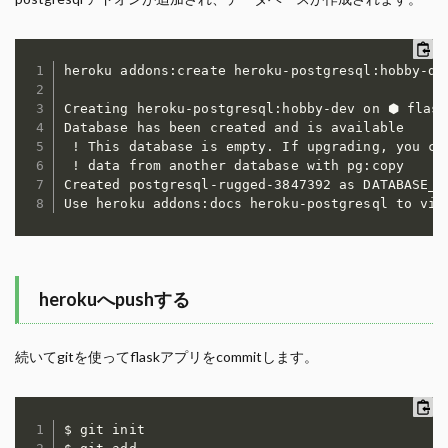
heroku addons:create heroku-postgresql:hobby-dev
Creating heroku-postgresql:hobby-dev on ⬢ flask
Database has been created and is available

 ! This database is empty. If upgrading, you can
 ! data from another database with pg:copy

Created postgresql-rugged-3847392 as DATABASE_UR
Use heroku addons:docs heroku-postgresql to vie
herokuへpushする
続いてgitを使ってflaskアプリをcommitします。
$ git init
