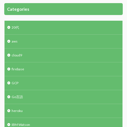
Categories
20代
aws
cloud9
firebase
GCP
Go言語
heroku
IBM Watson