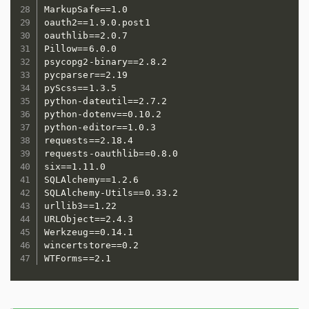
MarkupSafe==1.0

oauth2==1.9.0.post1

oauthlib==2.0.7

Pillow==6.0.0

psycopg2-binary==2.8.2

pycparser==2.19

pyScss==1.3.5

python-dateutil==2.7.2

python-dotenv==0.10.2

python-editor==1.0.3

requests==2.18.4

requests-oauthlib==0.8.0

six==1.11.0

SQLAlchemy==1.2.6

SQLAlchemy-Utils==0.33.2

urllib3==1.22

URLObject==2.4.3

Werkzeug==0.14.1

wincertstore==0.2
