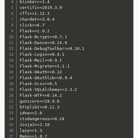
blinker==1.4

certifi==2019.3.9

cffi==1.12.3

chardet==3.0.4

click==6.7

Flask==1.0.2

Flask-Bcrypt==0.7.1

Flask-Dance==0.14.0

Flask-DebugToolbar==0.10.1

Flask-Login==0.4.1

Flask-Mail==0.9.1

Flask-Migrate==2.1.1

Flask-OAuth==0.12

Flask-OAuthlib==0.9.4

Flask-Scss==0.5

Flask-SQLAlchemy==2.3.2

Flask-WTF==0.14.2

gunicorn==19.9.0

httplib2==0.11.3

idna==2.6

itsdangerous==0.24

Jinja2==2.10

lazy==1.3

Mako==1.0.7
