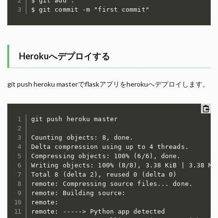
$ git add .

$ git commit -m "first commit"
Herokuへデプロイする
git push heroku masterでflaskアプリをherokuへデプロイします。
git push heroku master

Counting objects: 8, done.

Delta compression using up to 4 threads.

Compressing objects: 100% (6/6), done.

Writing objects: 100% (8/8), 3.38 KiB | 3.38 MiB
Total 8 (delta 2), reused 0 (delta 0)

remote: Compressing source files... done.

remote: Building source:

remote: 

remote: -----> Python app detected
