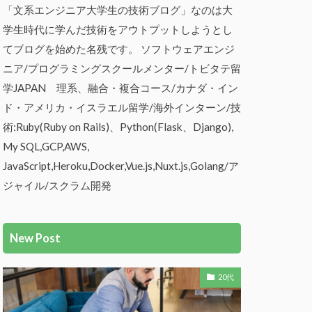
「文系エンジニア大学生の技術ブログ」なのは大
学生時代に学んだ技術をアウトプットしようとし
てブログを始めた名残です。 ソフトウェアエンジ
ニア/プログラミングスクールメンター/トビタテ留
学JAPAN 理系、融合・複合コース/カナダ・イン
ド・アメリカ・イスラエル留学/海外インターン/技
術:Ruby(Ruby on Rails)、Python(Flask、Django),
My SQL,GCP,AWS,
JavaScript,Heroku,Docker,Vue.js,Nuxt.js,Golang/ア
ジャイル/スクラム開発
New Post
20代