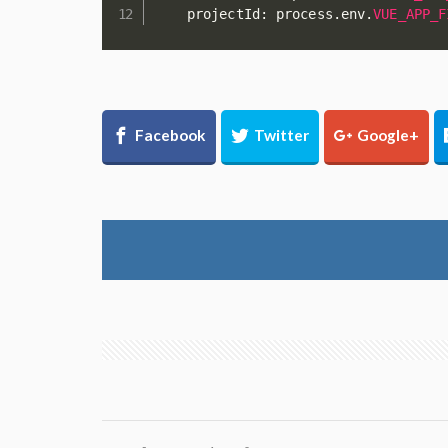
    projectId
:
 process
.
env
.
VUE_APP_F