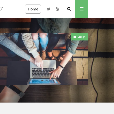
プ
Home
vue.js