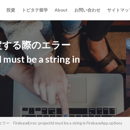
投資
トビタテ留学
About
お問い合わせ
サイトマッ
設定する際のエラー
 must be a string in
seError: projectId must be a string in FirebaseApp.options