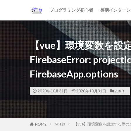
プログラミング初心者
長期インターン
【vue】環境変数を
FirebaseError: projectId
FirebaseApp.options
2020年10月31日
2020年10月31日
vue.js
vue.js
【vue】環境変数を設定する際のエラー Fireba
HOME