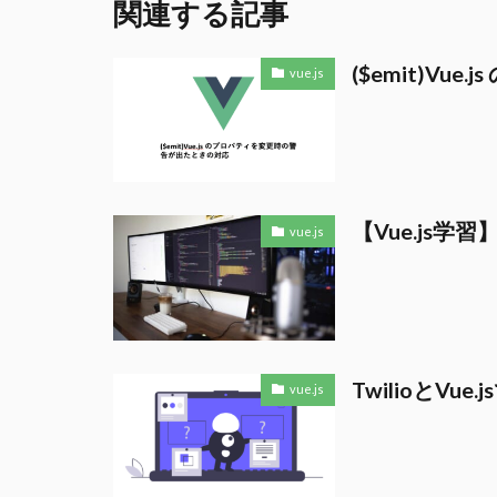
関連する記事
($emit)V
vue.js
【Vue.js
vue.js
TwilioとVu
vue.js