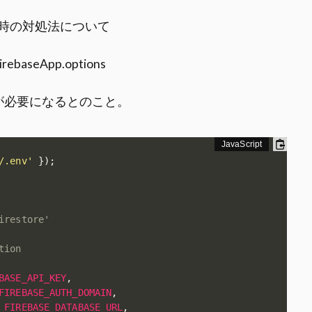
時の対処法について
 FirebaseApp.options
が必要になるとのこと。
/.env'
}
)
;
irestore'
tion
BASE_API_KEY
,
FIREBASE_AUTH_DOMAIN
,
_FIREBASE_DATABASE_URL
,