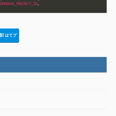
IREBASE_PROJECT_ID
,