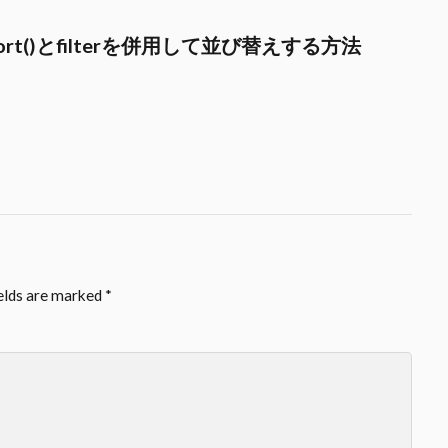
tのsort()とfilterを併用して並び替えする方法
ields are marked
*