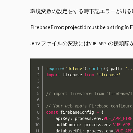
環境変数の設定をする時下記エラーが出る
FirebaseError: projectId must be a string in
.env ファイルの変数には
の接頭辞
VUE_APP_
require
(
'dotenv'
)
.
config
(
{
 path
:
'..
import
 firebase 
from
'firebase'
// import firestore from 'firebase/f
// Your web app's Firebase configura
const
 firebaseConfig 
=
{
    apiKey
:
 process
.
env
.
VUE_APP_FIRE
    authDomain
:
 process
.
env
.
VUE_APP_
    databaseURL
:
 process
.
env
.
VUE_APP