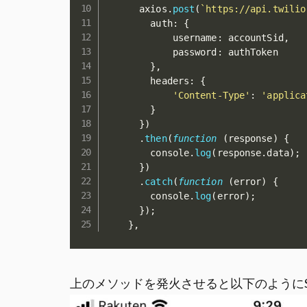
      axios
.
post
(
`https://api.twilio
        auth
:
{
            username
:
 accountSid
,
            password
:
 authToken

}
,
        headers
:
{
'Content-Type'
:
'applica
}
}
)
.
then
(
function
(
response
)
{
        console
.
log
(
response
.
data
)
;
}
)
.
catch
(
function
(
error
)
{
        console
.
log
(
error
)
;
}
)
;
}
,
上のメソッドを発火させると以下のようにS