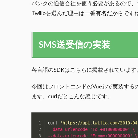
バンクの通信会社を使う必要があるので、1
Twilioを選んだ理由は一番有名だからです
SMS送受信の実装
各言語のSDKはこちらに掲載されています
今回はフロントエンドのVue.jsで実装するの
ます。curlだとこんな感じです。
curl 
'https://api.twilio.com/2010-04
--data-urlencode 'To=+8100000000' \
--data-urlencode 'From=+000000000' \