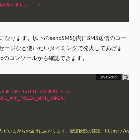
け準備が整いました。' \
述になります。以下のsendSMS()内にSMS送信のコー
セージなど使いたいタイミングで発火してあげま
はtwilioのコンソールから確認できます。
.
VUE_APP_TWILIO_ACCOUNT_SID
;
VUE_APP_TWILIO_AUTH_TOKEN
;
いまからお届けにあがります。配達状況の確認。https://www.for-en