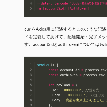
--data-urlencode 'Body=商品のお届
-u [accountSid]:[AuthToken]
curlをAxios用に記述するとこのような記
ドを定義してあげて、配達開始・完了メッ
す。accountSidとauthTokenについて
sendSMS
(
)
{
const
 accountSid 
=
 process
.
env
const
 authToken 
=
 process
.
env
.
let
 payload 
=
{
        To
:
'+00000000'
,
//送り先
        From
:
'+00000000'
,
//送り元
        Body
:
'商品が出来上がりました。ただ
}
;