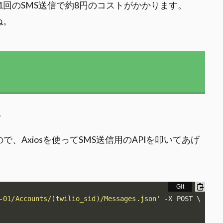
回のSMS送信で約8円のコストがかかります。
ね。
。
で、Axiosを使ってSMS送信用のAPIを叩いてあげ
-01/Accounts/(twilio_sid)/Messages.json'