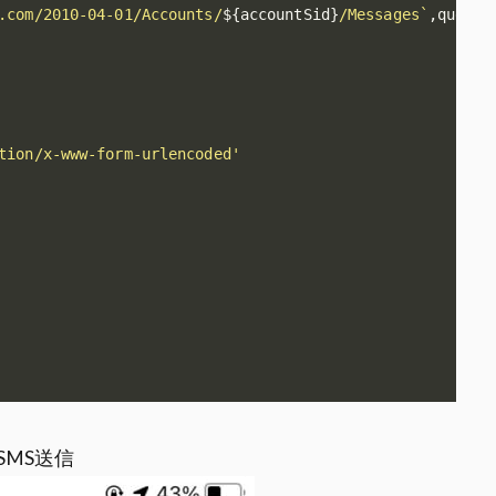
.com/2010-04-01/Accounts/
${
accountSid
}
/Messages`
,
querys
tion/x-www-form-urlencoded'
MS送信