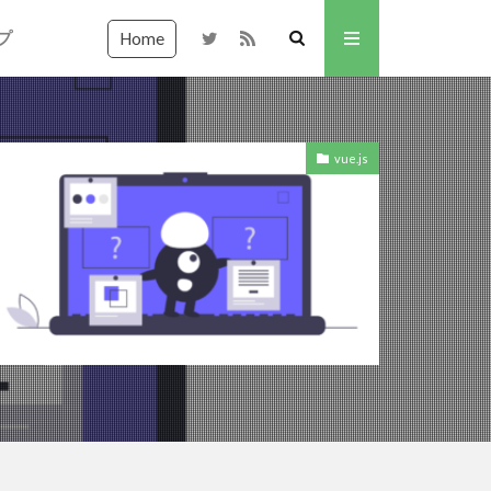
プ
Home
vue.js