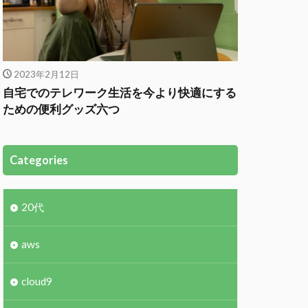
tring
.
stringify
(
payload
)
,
{
2023年2月12日
自宅でのテレワーク生活を今より快適にする
ための便利グッズ六つ
Categories
20代
aws
cloud9