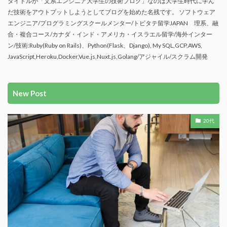
タイトルが「文系エンジニア大学生の技術ブログ」なのは大学生時代に学ん
だ技術をアウトプットしようとしてブログを始めた名残です。 ソフトウェア
エンジニア/プログラミングスクールメンター/トビタテ留学JAPAN 理系、融
合・複合コース/カナダ・インド・アメリカ・イスラエル留学/海外インター
ン/技術:Ruby(Ruby on Rails)、Python(Flask、Django), My SQL,GCP,AWS,
JavaScript,Heroku,Docker,Vue.js,Nuxt.js,Golang/アジャイル/スクラム開発
New Post
20代