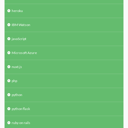
heroku
IBM Watson
javaScript
Microsoft Azure
nuxt.js
php
python
python flask
ruby on rails